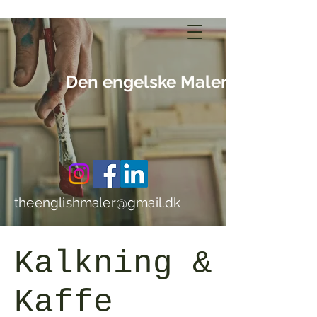
Den engelske Maler
theenglishmaler@gmail.dk
Kalkning &
Kaffe